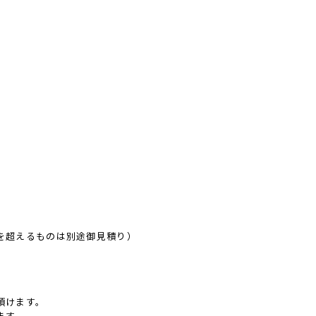
kgを超えるものは別途御見積り）
頂けます。
ます。